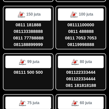
150 juta
100 juta
0811 181888
08111100000
081133388888
0811 488888
0811 77788888
0811 7053 7053
081188899999
08119998888
99 juta
80 juta
08111 500 500
081122333444
081122334444
081 181818188
75 juta
60 juta